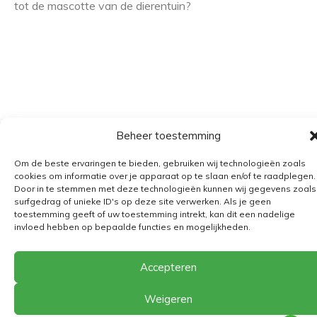
tot de mascotte van de dierentuin?
Beheer toestemming
Algemene voorwaarden
Om de beste ervaringen te bieden, gebruiken wij technologieën zoals
Verzending
cookies om informatie over je apparaat op te slaan en/of te raadplegen.
Door in te stemmen met deze technologieën kunnen wij gegevens zoals
Retourbeleid
surfgedrag of unieke ID's op deze site verwerken. Als je geen
BE 0682.845.059
toestemming geeft of uw toestemming intrekt, kan dit een nadelige
invloed hebben op bepaalde functies en mogelijkheden.
Accepteren
© 2026
The Playground
Weigeren