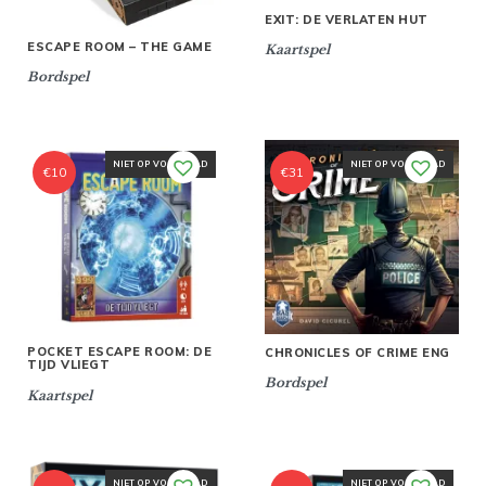
EXIT: DE VERLATEN HUT
ESCAPE ROOM – THE GAME
Kaartspel
Bordspel
NIET OP VOORRAAD
NIET OP VOORRAAD
€
10
€
31
POCKET ESCAPE ROOM: DE
CHRONICLES OF CRIME ENG
TIJD VLIEGT
Bordspel
Kaartspel
NIET OP VOORRAAD
NIET OP VOORRAAD