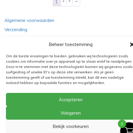
2
3
→
1
Algemene voorwaarden
Verzending
Retourbeleid
Beheer toestemming
BE 0682.845.059
Om de beste ervaringen te bieden, gebruiken wij technologieën zoals
cookies om informatie over je apparaat op te slaan en/of te raadplegen.
Door in te stemmen met deze technologieën kunnen wij gegevens zoals
© 2026
The Playground
surfgedrag of unieke ID's op deze site verwerken. Als je geen
toestemming geeft of uw toestemming intrekt, kan dit een nadelige
invloed hebben op bepaalde functies en mogelijkheden.
Accepteren
Weigeren
0
Bekijk voorkeuren