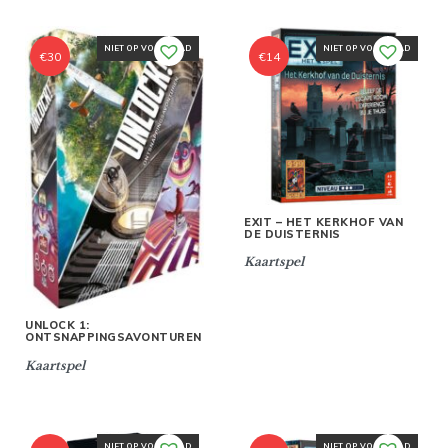
NIET OP VOORRAAD
NIET OP VOORRAAD
€
30
€
14
EXIT – HET KERKHOF VAN
DE DUISTERNIS
Kaartspel
UNLOCK 1:
ONTSNAPPINGSAVONTUREN
Kaartspel
NIET OP VOORRAAD
NIET OP VOORRAAD