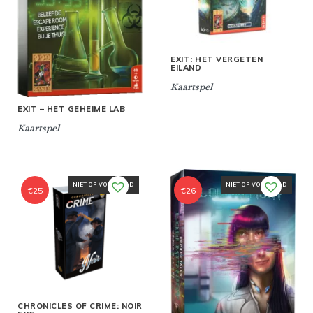
EXIT: HET VERGETEN
EILAND
Kaartspel
EXIT – HET GEHEIME LAB
Kaartspel
NIET OP VOORRAAD
NIET OP VOORRAAD
€
25
€
26
CHRONICLES OF CRIME: NOIR