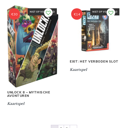
NIET OP VOORRAAD
NIET OP VOORRAAD
€
30
€
14
EXIT: HET VERBODEN SLOT
Kaartspel
UNLOCK 8 – MYTHISCHE
AVONTUREN
Kaartspel