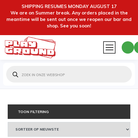
SHIPPING RESUMES MONDAY AUGUST 17
We are on Summer break. Any orders placed in the
meantime will be sent out once we reopen our bar and
shop. See you soon!
Producten
zoeken
TOON FILTERING