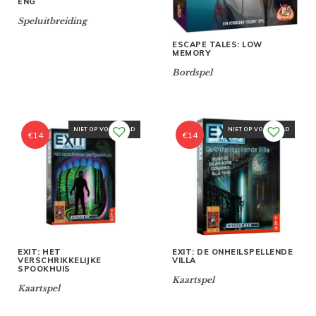
ENG
Speluitbreiding
ESCAPE TALES: LOW
MEMORY
Bordspel
NIET OP VOORRAAD
NIET OP VOORRAAD
€
14
€
14
EXIT: HET
EXIT: DE ONHEILSPELLENDE
VERSCHRIKKELIJKE
VILLA
SPOOKHUIS
Kaartspel
Kaartspel