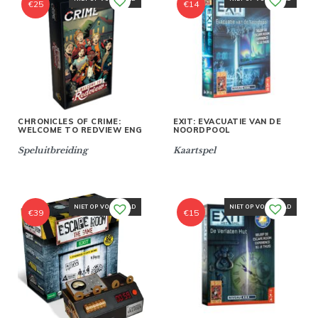
€
25
€
14
CHRONICLES OF CRIME:
EXIT: EVACUATIE VAN DE
WELCOME TO REDVIEW ENG
NOORDPOOL
Speluitbreiding
Kaartspel
NIET OP VOORRAAD
NIET OP VOORRAAD
€
39
€
15