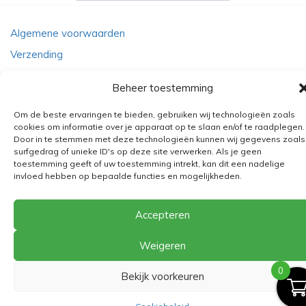
Algemene voorwaarden
Verzending
Retourbeleid
Beheer toestemming
BE 0682.845.059
Om de beste ervaringen te bieden, gebruiken wij technologieën zoals
cookies om informatie over je apparaat op te slaan en/of te raadplegen.
Door in te stemmen met deze technologieën kunnen wij gegevens zoals
© 2026
The Playground
surfgedrag of unieke ID's op deze site verwerken. Als je geen
toestemming geeft of uw toestemming intrekt, kan dit een nadelige
invloed hebben op bepaalde functies en mogelijkheden.
Accepteren
Weigeren
0
Bekijk voorkeuren