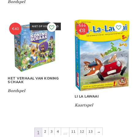
Bordspel
€
11
NIET OP VOORRAAD
€
40
€
8
Oorspronkelijke
Huidige
prijs
prijs
was:
is:
€11.
€8.
HET VERHAAL VAN KONING
SCHAAK
Bordspel
LI LA LAWAAI
Kaartspel
2
3
4
11
12
13
→
1
…