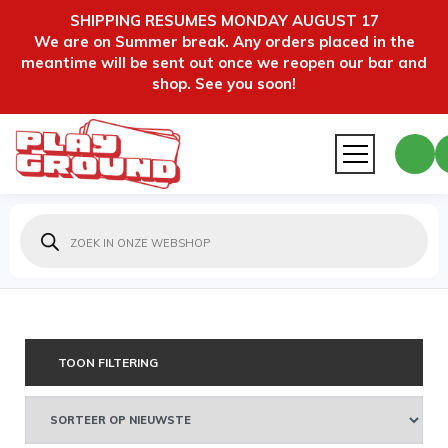
SHIPPING RESUMES MONDAY AUGUST 17
We are on Summer break. Any orders placed in the
meantime will be sent out once we reopen our bar and
shop. See you soon!
Producten
zoeken
TOON FILTERING