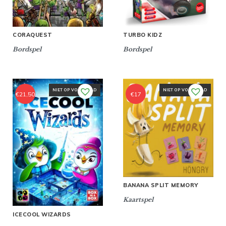
CORAQUEST
TURBO KIDZ
Bordspel
Bordspel
NIET OP VOORRAAD
NIET OP VOORRAAD
€
21,50
€
17
BANANA SPLIT MEMORY
Kaartspel
ICECOOL WIZARDS