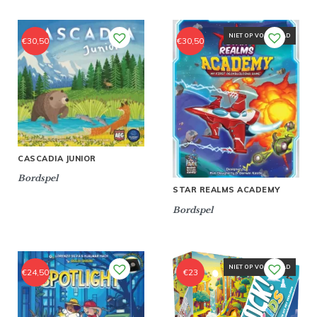
NIET OP VOORRAAD
€
30,50
€
30,50
CASCADIA JUNIOR
Bordspel
STAR REALMS ACADEMY
Bordspel
NIET OP VOORRAAD
€
24,50
€
23