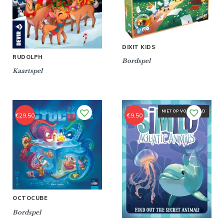
DIXIT KIDS
RUDOLPH
Bordspel
Kaartspel
NIET OP VOORRAAD
€
29,50
€
9,50
OCTOCUBE
Bordspel