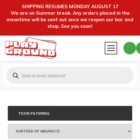
SHIPPING RESUMES MONDAY AUGUST 17
We are on Summer break. Any orders placed in the
meantime will be sent out once we reopen our bar and
shop. See you soon!
Producten
zoeken
TOON FILTERING