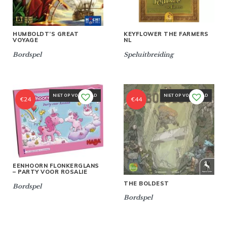
HUMBOLDT’S GREAT
KEYFLOWER THE FARMERS
VOYAGE
NL
Bordspel
Speluitbreiding
NIET OP VOORRAAD
NIET OP VOORRAAD
€
24
€
44
EENHOORN FLONKERGLANS
– PARTY VOOR ROSALIE
THE BOLDEST
Bordspel
Bordspel