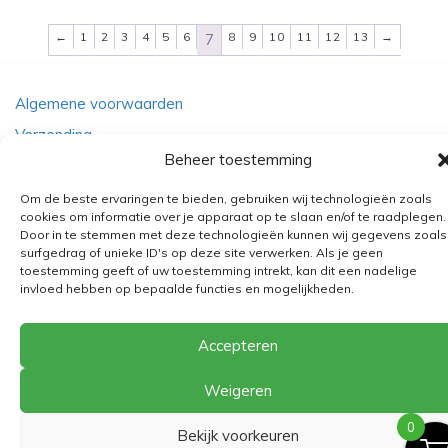
←
1
2
3
4
5
6
8
9
10
11
12
13
→
7
Algemene voorwaarden
Verzending
Beheer toestemming
Retourbeleid
BE 0682.845.059
Om de beste ervaringen te bieden, gebruiken wij technologieën zoals
cookies om informatie over je apparaat op te slaan en/of te raadplegen.
Door in te stemmen met deze technologieën kunnen wij gegevens zoals
surfgedrag of unieke ID's op deze site verwerken. Als je geen
© 2026
The Playground
toestemming geeft of uw toestemming intrekt, kan dit een nadelige
invloed hebben op bepaalde functies en mogelijkheden.
Accepteren
Weigeren
0
Bekijk voorkeuren