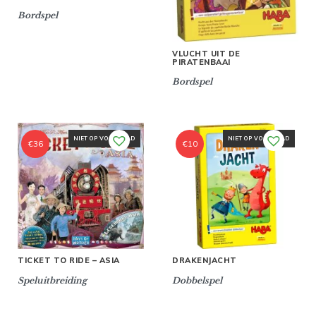
Bordspel
VLUCHT UIT DE
PIRATENBAAI
Bordspel
NIET OP VOORRAAD
NIET OP VOORRAAD
€
36
€
10
TICKET TO RIDE – ASIA
DRAKENJACHT
Speluitbreiding
Dobbelspel