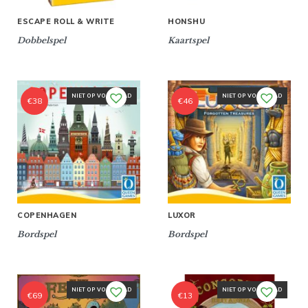
ESCAPE ROLL & WRITE
HONSHU
Dobbelspel
Kaartspel
NIET OP VOORRAAD
NIET OP VOORRAAD
€
38
€
46
COPENHAGEN
LUXOR
Bordspel
Bordspel
NIET OP VOORRAAD
NIET OP VOORRAAD
€
69
€
13