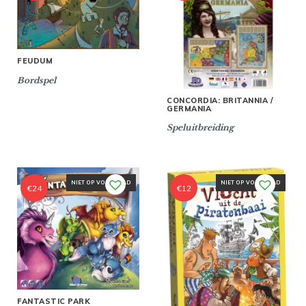
FEUDUM
Bordspel
CONCORDIA: BRITANNIA /
GERMANIA
Speluitbreiding
NIET OP VOORRAAD
NIET OP VOORRAAD
€
24
€
12
FANTASTIC PARK