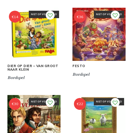
NIET OP VOORRAAD
NIET OP VOORRAAD
€
14
€
36
DIER OP DIER – VAN GROOT
FESTO
NAAR KLEIN
Bordspel
Bordspel
NIET OP VOORRAAD
NIET OP VOORRAAD
€
30
€
22