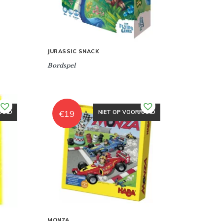
JURASSIC SNACK
Bordspel
€
19
RAAD
NIET OP VOORRAAD
MONZA