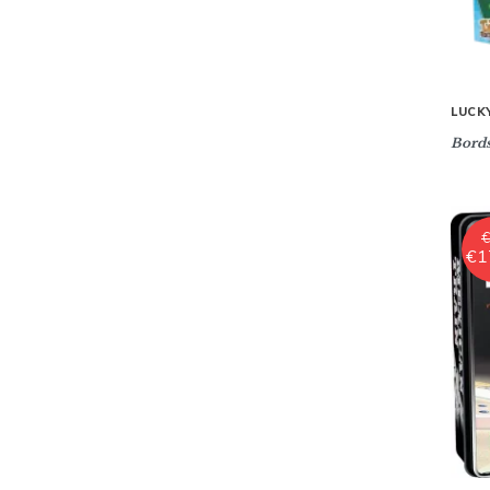
LUCK
Bords
€
€
1