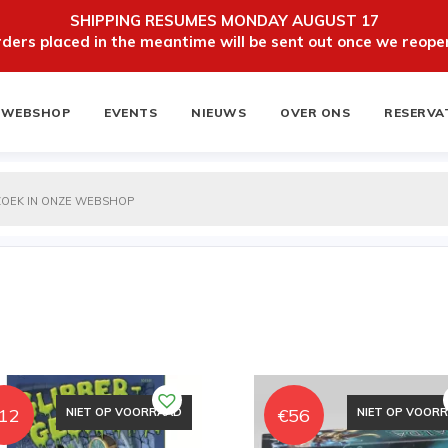
SHIPPING RESUMES MONDAY AUGUST 17
ers placed in the meantime will be sent out once we reopen
WEBSHOP
EVENTS
NIEUWS
OVER ONS
RESERVA
ten
NIEUWSBRIEF
12
€
56
NIET OP VOORRAAD
NIET OP VOOR