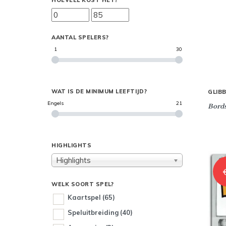
HOEVEEL KOST HET?
AANTAL SPELERS?
1
30
WAT IS DE MINIMUM LEEFTIJD?
GLIB
Engels
21
Bords
HIGHLIGHTS
Highlights
WELK SOORT SPEL?
Kaartspel
(65)
Speluitbreiding
(40)