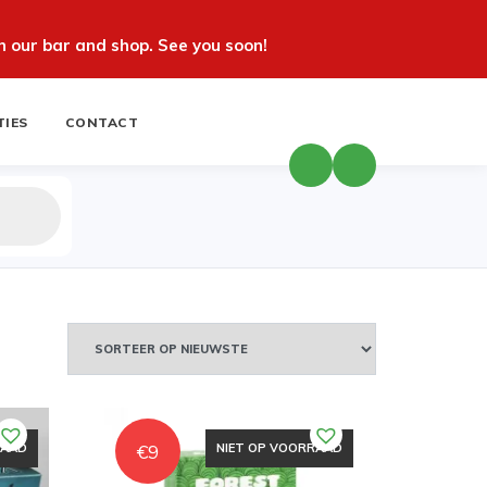
 our bar and shop. See you soon!
TIES
CONTACT
€
9
RAAD
NIET OP VOORRAAD