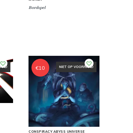
Bordspel
€
10
RAAD
NIET OP VOORRAAD
CONSPIRACY ABYSS UNIVERSE