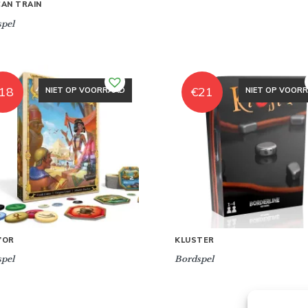
CAN TRAIN
pel
18
€
21
NIET OP VOORRAAD
NIET OP VOOR
’OR
KLUSTER
pel
Bordspel