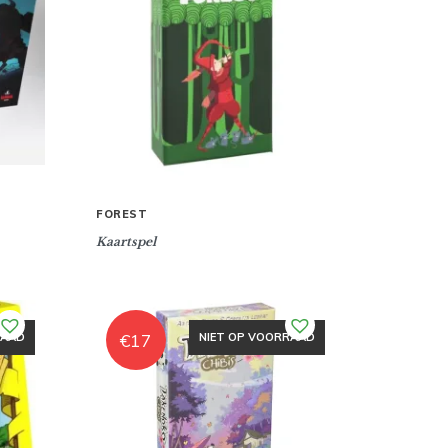
FOREST
Kaartspel
€
17
RAAD
NIET OP VOORRAAD