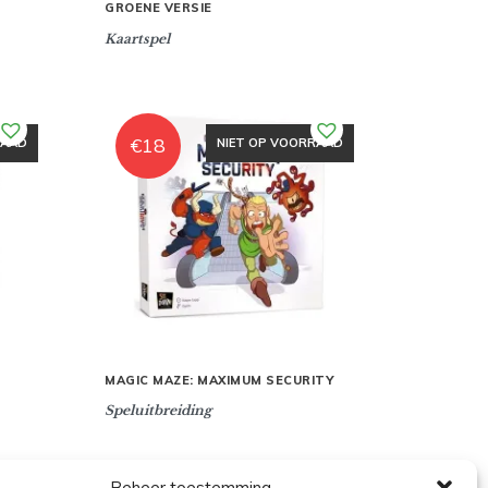
GROENE VERSIE
Kaartspel
€
18
RAAD
NIET OP VOORRAAD
MAGIC MAZE: MAXIMUM SECURITY
Speluitbreiding
Beheer toestemming