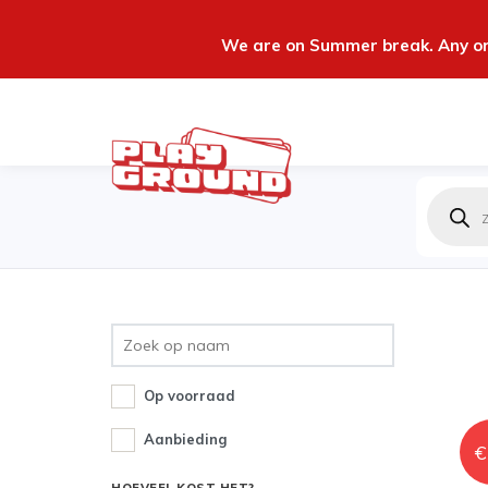
We are on Summer break. Any ord
Produc
zoeken
Op voorraad
Aanbieding
€