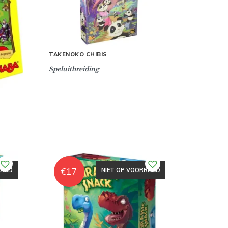
TAKENOKO CHIBIS
Speluitbreiding
€
17
RAAD
NIET OP VOORRAAD