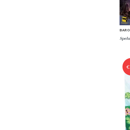
BARO
Spelu
€