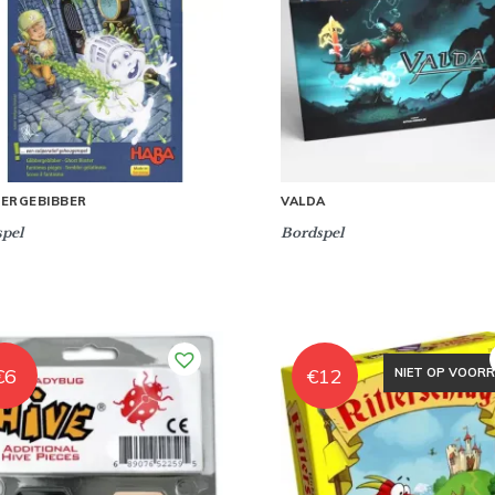
BERGEBIBBER
VALDA
pel
Bordspel
€
6
€
12
NIET OP VOOR