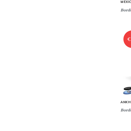
MEXI
Bords
€
ANKH
Bords