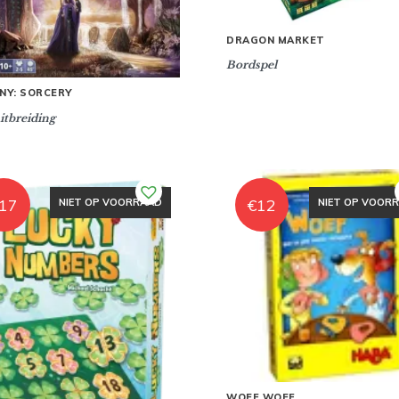
DRAGON MARKET
Bordspel
NY: SORCERY
itbreiding
17
€
12
NIET OP VOORRAAD
NIET OP VOOR
WOEF WOEF