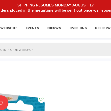
SHIPPING RESUMES MONDAY AUGUST 17
ers placed in the meantime will be sent out once we reopen
WEBSHOP
EVENTS
NIEUWS
OVER ONS
RESERVA
ten
NIEUWSBRIEF
€
7