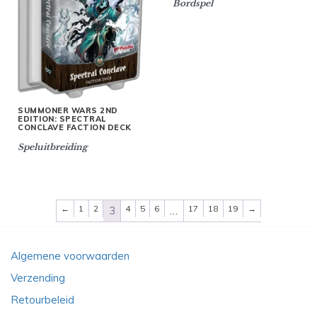
Bordspel
SUMMONER WARS 2ND
EDITION: SPECTRAL
CONCLAVE FACTION DECK
Speluitbreiding
←
1
2
4
5
6
17
18
19
→
3
…
Algemene voorwaarden
Verzending
Retourbeleid