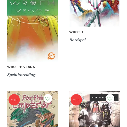
WROTH
Bordspel
WROTH: VENNA
Speluitbreiding
NIET OP VOORRAAD
€
10
€
36