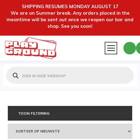
SHIPPING RESUMES MONDAY AUGUST 17
We are on Summer break. Any orders placed in the
meantime will be sent out once we reopen our bar and
shop. See you soon!
Producten
zoeken
TOON FILTERING