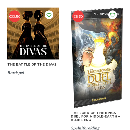
NIET OP VOORRAAD
€
33,50
€
8,50
THE BATTLE OF THE DIVAS
Bordspel
THE LORD OF THE RINGS:
DUEL FOR MIDDLE-EARTH –
ALLIES ENG
Speluitbreiding