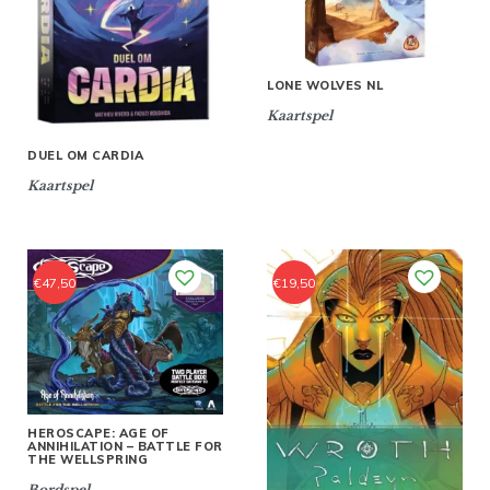
LONE WOLVES NL
Kaartspel
DUEL OM CARDIA
Kaartspel
€
47,50
€
19,50
HEROSCAPE: AGE OF
ANNIHILATION – BATTLE FOR
THE WELLSPRING
Bordspel