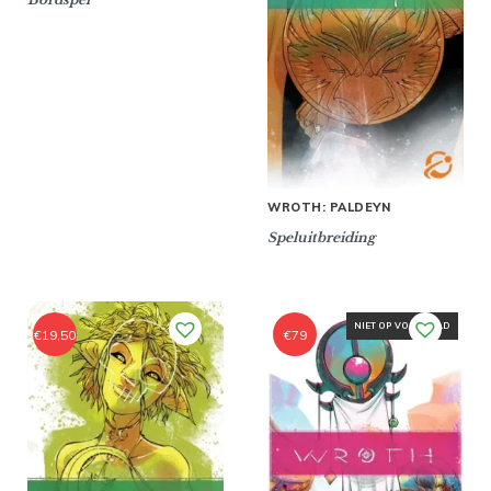
WROTH: PALDEYN
Speluitbreiding
NIET OP VOORRAAD
€
19,50
€
79