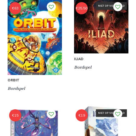
NIET OP VOORRAAD
€
63
€
25,50
ILIAD
Bordspel
ORBIT
Bordspel
NIET OP VOORRAAD
€
15
€
19