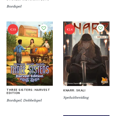
Bordspel
€
39
€
14
THREE SISTERS: HARVEST
KNARR: SKALI
EDITION
Speluitbreiding
,
Bordspel
Dobbelspel