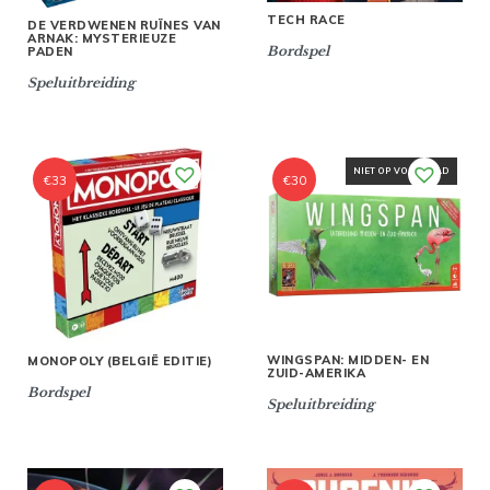
TECH RACE
DE VERDWENEN RUÏNES VAN
ARNAK: MYSTERIEUZE
Bordspel
PADEN
Speluitbreiding
NIET OP VOORRAAD
€
33
€
30
WINGSPAN: MIDDEN- EN
MONOPOLY (BELGIË EDITIE)
ZUID-AMERIKA
Bordspel
Speluitbreiding