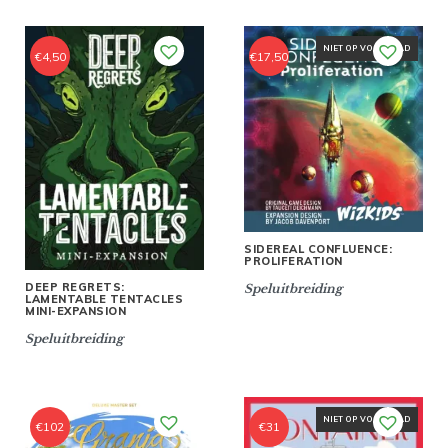
NIET OP VOORRAAD
€
4,50
€
17,50
SIDEREAL CONFLUENCE:
PROLIFERATION
DEEP REGRETS:
Speluitbreiding
LAMENTABLE TENTACLES
MINI-EXPANSION
Speluitbreiding
NIET OP VOORRAAD
€
102
€
31