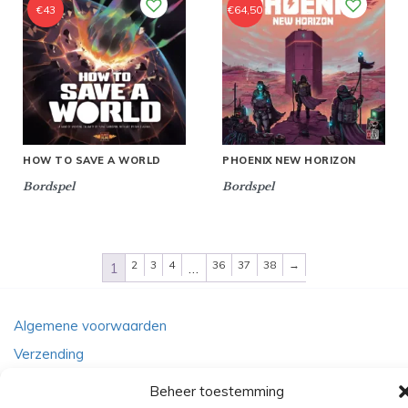
€
43
€
64,50
HOW TO SAVE A WORLD
PHOENIX NEW HORIZON
Bordspel
Bordspel
2
3
4
36
37
38
→
1
…
Algemene voorwaarden
Verzending
Retourbeleid
Beheer toestemming