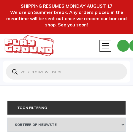
SHIPPING RESUMES MONDAY AUGUST 17
We are on Summer break. Any orders placed in the
meantime will be sent out once we reopen our bar and
shop. See you soon!
Producten
zoeken
TOON FILTERING