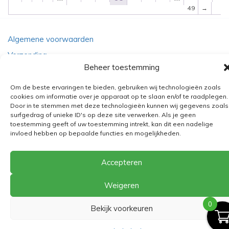
49
→
Algemene voorwaarden
Verzending
Beheer toestemming
Retourbeleid
BE 0682.845.059
Om de beste ervaringen te bieden, gebruiken wij technologieën zoals
cookies om informatie over je apparaat op te slaan en/of te raadplegen.
Door in te stemmen met deze technologieën kunnen wij gegevens zoals
surfgedrag of unieke ID's op deze site verwerken. Als je geen
toestemming geeft of uw toestemming intrekt, kan dit een nadelige
© 2026
The Playground
invloed hebben op bepaalde functies en mogelijkheden.
Accepteren
Weigeren
0
Bekijk voorkeuren