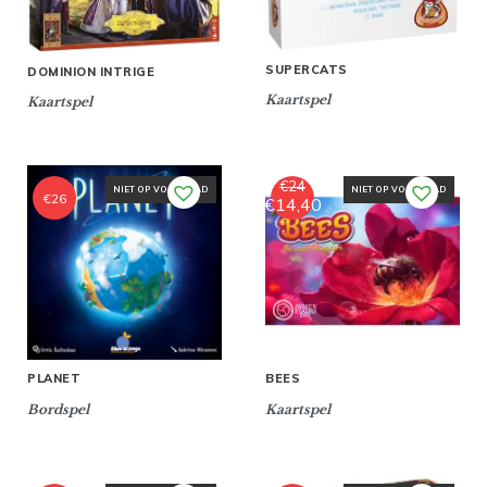
SUPERCATS
DOMINION INTRIGE
Kaartspel
Kaartspel
€
24
NIET OP VOORRAAD
NIET OP VOORRAAD
€
26
€
14,40
Oorspronkelijke
Huidige
prijs
prijs
was:
is:
€24.
€14,40.
PLANET
BEES
Bordspel
Kaartspel