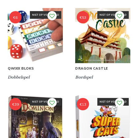
NIET OP VOORRAAD
NIET OP VOORRAAD
€
6
€
53
QWIXX BLOKS
DRAGON CASTLE
Dobbelspel
Bordspel
NIET OP VOORRAAD
NIET OP VOORRAAD
€
39
€
13