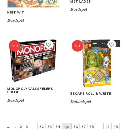
MET LADES
Bordspel
KNIT WIT
Bordspel
NIET OP VOORRAAD
€
30
€
21
MONOPOLY VALSSPELERS
EDITIE
ESCAPE ROLL & WRITE
Bordspel
Dobbelspel
←
1
2
3
32
33
34
36
37
38
47
48
…
35
…