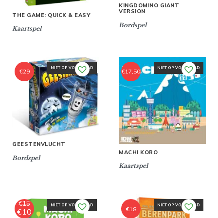
KINGDOMINO GIANT
VERSION
THE GAME: QUICK & EASY
Bordspel
Kaartspel
NIET OP VOORRAAD
NIET OP VOORRAAD
€
29
€
17,50
GEESTENVLUCHT
MACHI KORO
Bordspel
Kaartspel
€
15
NIET OP VOORRAAD
NIET OP VOORRAAD
€
18
€
10
Oorspronkelijke
Huidige