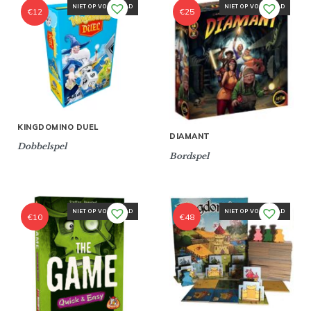
NIET OP VOORRAAD
NIET OP VOORRAAD
€
12
€
25
KINGDOMINO DUEL
DIAMANT
Dobbelspel
Bordspel
NIET OP VOORRAAD
NIET OP VOORRAAD
€
10
€
48