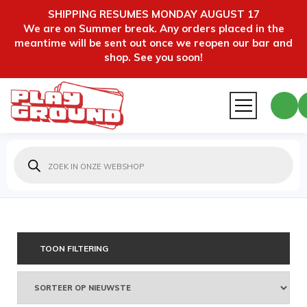
SHIPPING RESUMES MONDAY AUGUST 17
We are on Summer break. Any orders placed in the
meantime will be sent out once we reopen our bar and
shop. See you soon!
Producten
zoeken
TOON FILTERING