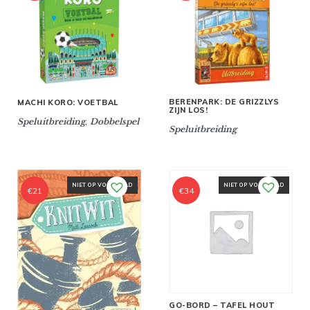
prijs
prijs
was:
is:
€15.
€10.
BERENPARK: DE GRIZZLYS
MACHI KORO: VOETBAL
ZIJN LOS!
,
Speluitbreiding
Dobbelspel
Speluitbreiding
NIET OP VOORRAAD
NIET OP VOORRAAD
€
21
€
34
GO-BORD – TAFEL HOUT